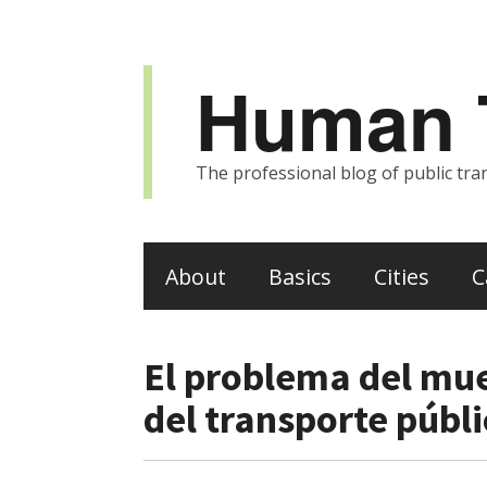
Human T
The professional blog of public tran
About
Basics
Cities
C
El problema del mue
del transporte públi