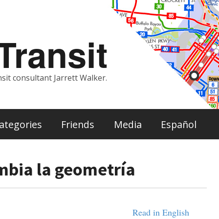
ransit
sit consultant Jarrett Walker.
ategories
Friends
Media
Español
ambia la geometría
Read in English