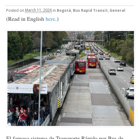
Posted
on
March 11, 2026
in
Bogotá
,
Bus Rapid Transit
,
General
(Read in English
here
.)
El famoso sistema de Transporte Rápido por Bus de